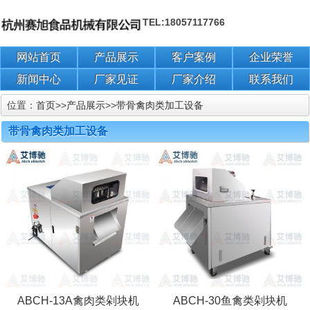
TEL:18057117766
网站首页
产品展示
客户案例
企业荣誉
新闻中心
厂家见证
厂家介绍
联系我们
位置：
首页
>>
产品展示
>>
带骨禽肉类加工设备
带骨禽肉类加工设备
ABCH-13A禽肉类剁块机
ABCH-30鱼禽类剁块机